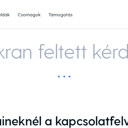
éldák
Csomagok
Támogatás
ran feltett kér
ineknél a kapcsolatfelv