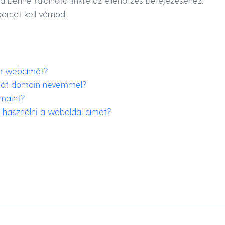
 benne található linkre az ellenőrzés befejezéséhez.
ercet kell várnod.
am webcímét?
aját domain nevemmel?
maint?
használni a weboldal címet?