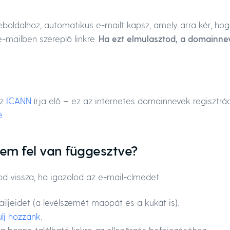
boldalhoz, automatikus e-mailt kapsz, amely arra kér, hog
-mailben szereplő linkre.
Ha ezt elmulasztod, a domainnev
Az
ICANN
írja elő – ez az internetes domainnevek regisztrác
e
.
em fel van függesztve?
od vissza, ha igazolod az e-mail-címedet.
ljeidet (a levélszemét mappát és a kukát is).
ulj hozzánk
.