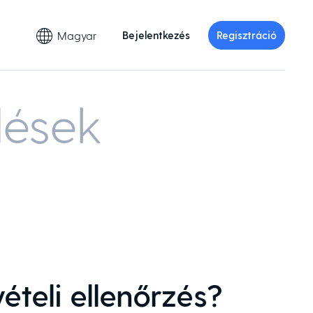
Magyar
Bejelentkezés
Regisztráció
dések
ételi ellenőrzés?