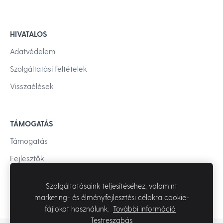
HIVATALOS
Adatvédelem
Szolgáltatási feltételek
Visszaélések
TÁMOGATÁS
Támogatás
Fejlesztők
Szolgáltatásaink teljesítéséhez, valamint
marketing- és élményfejlesztési célokra cookie-
fájlokat használunk.
További információ
Testreszabás