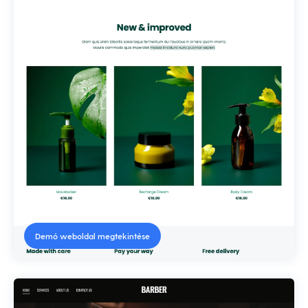
Demó weboldal megtekintése