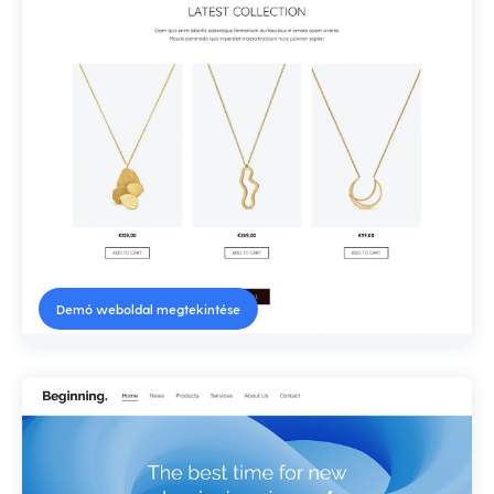
Demó weboldal megtekintése