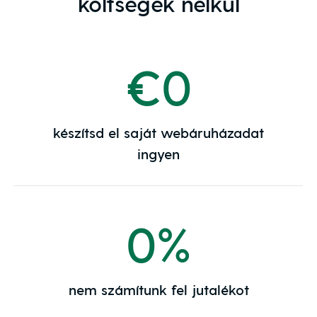
költségek nélkül
€0
készítsd el saját webáruházadat
ingyen
0%
nem számítunk fel jutalékot