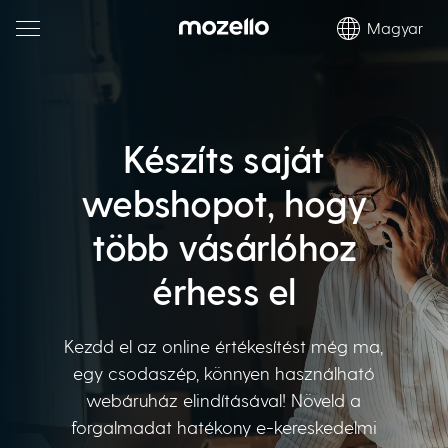
Magyar
Készíts saját
webshopot, hogy
több vásárlóhoz
érhess el
Kezdd el az online értékesítést még ma,
egy csodaszép, könnyen használható
webáruház elindításával! Növeld a
forgalmadat hatékony e-kereskedelmi