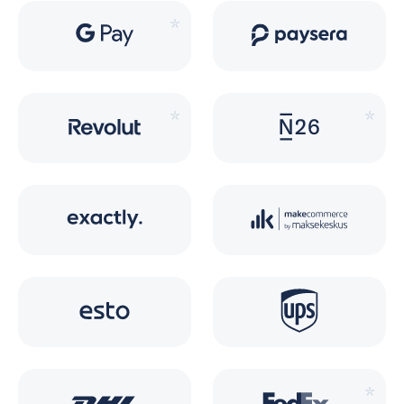
*
*
*
*