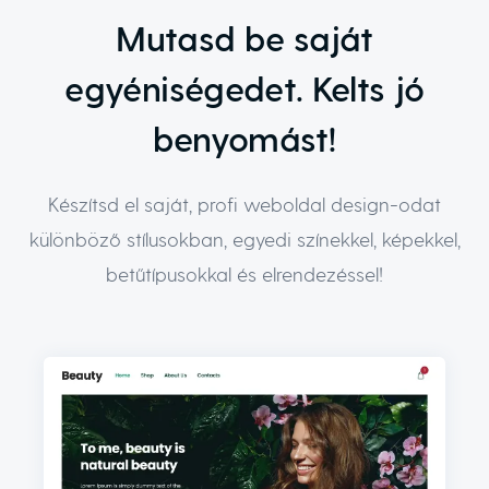
Mutasd be saját
egyéniségedet. Kelts jó
benyomást!
Készítsd el saját, profi weboldal design-odat
különböző stílusokban, egyedi színekkel, képekkel,
betűtípusokkal és elrendezéssel!