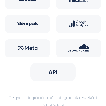
API
* Egyes integrációk más integrációk részeként
érhetőek el