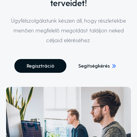
terveidet!
Ügyfélszolgálatunk készen áll, hogy részletekbe
menően megfelelő megoldást találjon neked
céljaid eléréséhez.
Regisztráció
Segítségkérés