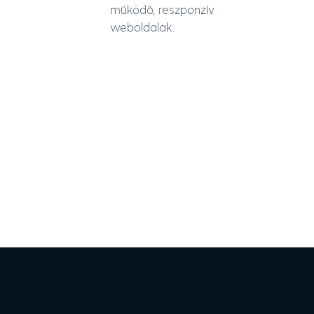
működő, reszponzív
weboldalak.