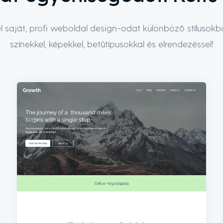
el saját, profi weboldal design-odat különböző stílusokb
színekkel, képekkel, betűtípusokkal és elrendezéssel!