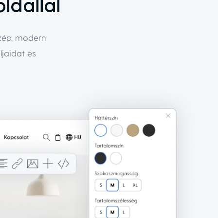
ldallal
szép, modern
ljaidat és