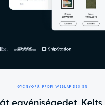
GYÖNYÖRŰ, PROFI WEBLAP DESIGN
át egyéniségedet. Kelts