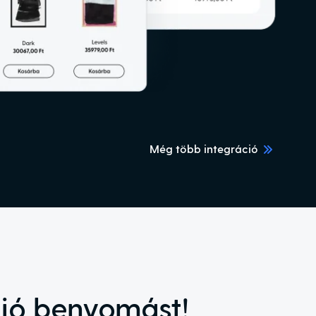
Még több integráció
 jó benyomást!