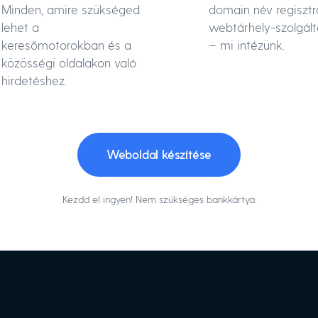
Minden, amire szükséged
domain név regisztr
lehet a
webtárhely-szolgált
keresőmotorokban és a
– mi intézünk.
közösségi oldalakon való
hirdetéshez.
Weboldal készítése
Kezdd el ingyen! Nem szükséges bankkártya.