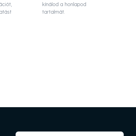
ációt,
kínálod a honlapod
atást
tartalmát.