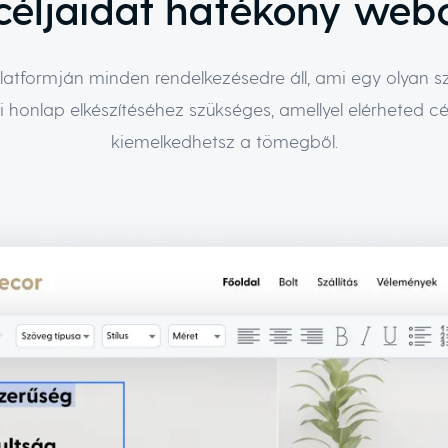
 céljaidat hatékony webo
latformján minden rendelkezésedre áll, ami egy olyan 
 honlap elkészítéséhez szükséges, amellyel elérheted cé
kiemelkedhetsz a tömegből.