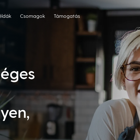
éldák
Csomagok
Támogatás
céges
yen,