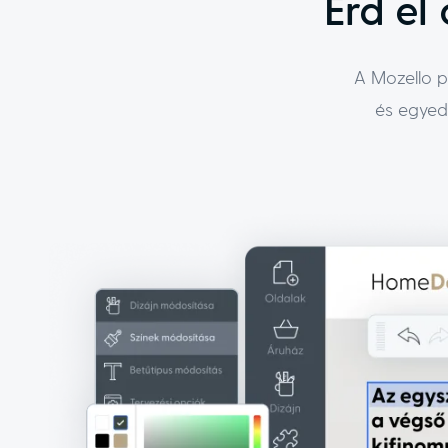
Érd el
A Mozello p
és egyedi