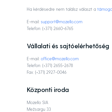
Ha kérdésedre nem találsz választ a
támoga
E-mail:
support@mozello.com
Telefon: (+371) 2660-6765
Vállalati és sajtóelérhetőség
E-mail:
office@mozello.com
Telefon: (+371) 2655-2678
Fax: (+371) 2927-0046
Központi iroda
Mozello SIA
Mežsargu 33