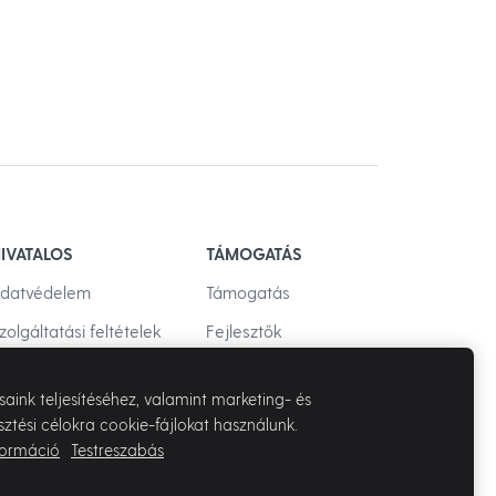
IVATALOS
TÁMOGATÁS
datvédelem
Támogatás
zolgáltatási feltételek
Fejlesztők
isszaélések
saink teljesítéséhez, valamint marketing- és
sztési célokra cookie-fájlokat használunk.
formáció
Testreszabás