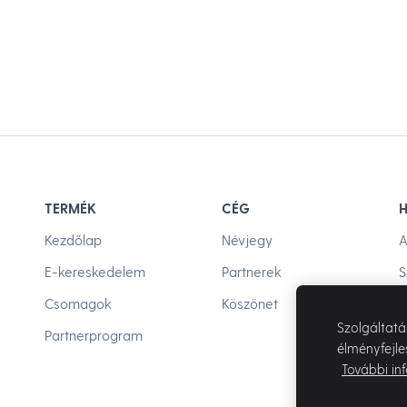
TERMÉK
CÉG
H
Kezdőlap
Névjegy
A
E-kereskedelem
Partnerek
S
Csomagok
Köszönet
V
Szolgáltatá
Partnerprogram
élményfejle
További in